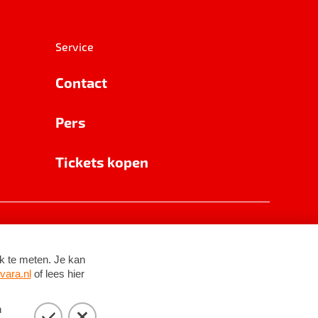
Service
Contact
Pers
Tickets kopen
RSIN 8531 62 402