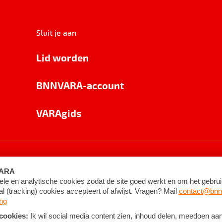
Sluit je aan
Lid worden
BNNVARA-account
VARAgids
voorwaarden
©
2026
BNNVARA