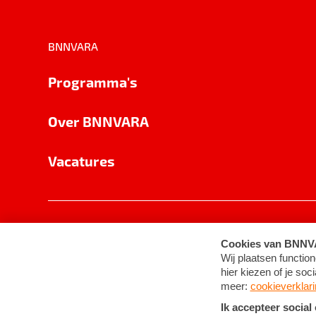
BNNVARA
Programma's
Over BNNVARA
Vacatures
Privacy
Cookie-instellingen
Algemene 