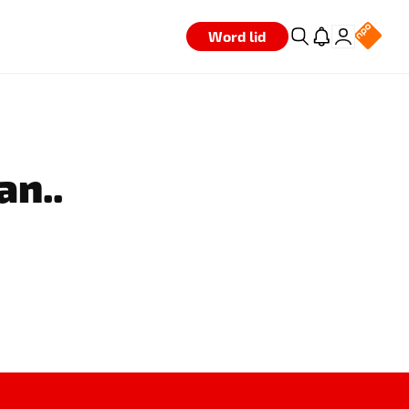
Word lid
an..