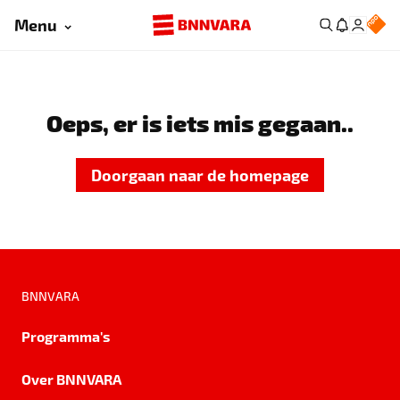
Menu
Oeps, er is iets mis gegaan..
Doorgaan naar de homepage
BNNVARA
Programma's
Over BNNVARA