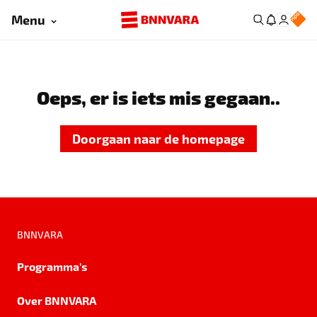
Menu
Oeps, er is iets mis gegaan..
Doorgaan naar de homepage
BNNVARA
Programma's
Over BNNVARA