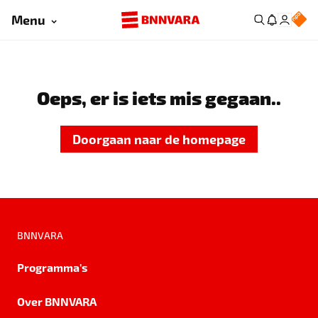
Menu
Oeps, er is iets mis gegaan..
Doorgaan naar de homepage
BNNVARA
Programma's
Over BNNVARA