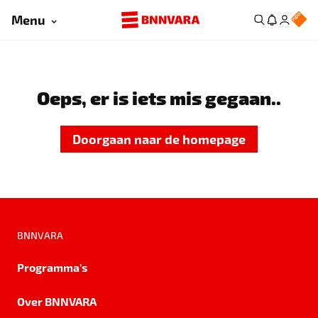
Menu
Oeps, er is iets mis gegaan..
Doorgaan naar de homepage
BNNVARA
Programma's
Over BNNVARA