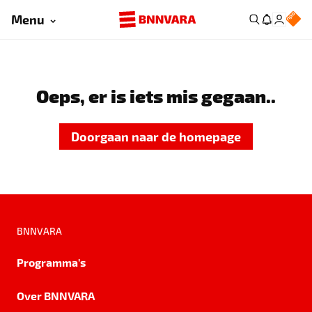
Menu
Oeps, er is iets mis gegaan..
Doorgaan naar de homepage
BNNVARA
Programma's
Over BNNVARA