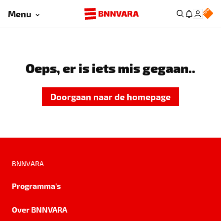
Menu
Oeps, er is iets mis gegaan..
Doorgaan naar de homepage
BNNVARA
Programma's
Over BNNVARA