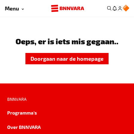
Menu
Oeps, er is iets mis gegaan..
Doorgaan naar de homepage
BNNVARA
Programma's
Over BNNVARA