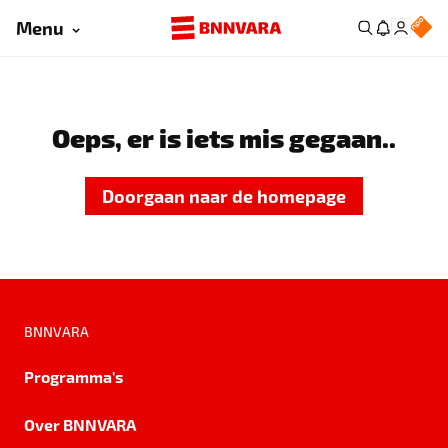
Menu
Oeps, er is iets mis gegaan..
Doorgaan naar de homepage
BNNVARA
Programma's
Over BNNVARA