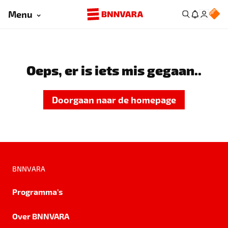
Menu
Oeps, er is iets mis gegaan..
Doorgaan naar de homepage
BNNVARA
Programma's
Over BNNVARA