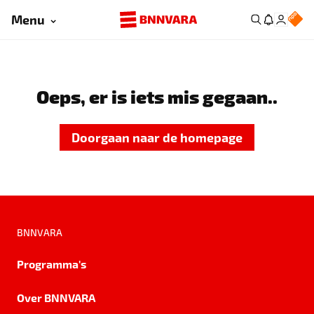
Menu
Oeps, er is iets mis gegaan..
Doorgaan naar de homepage
BNNVARA
Programma's
Over BNNVARA