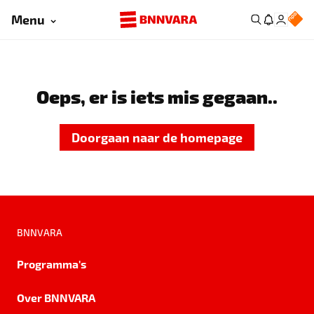
Menu
Oeps, er is iets mis gegaan..
Doorgaan naar de homepage
BNNVARA
Programma's
Over BNNVARA