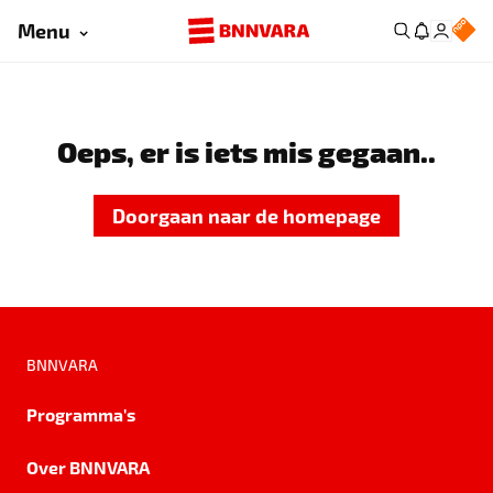
Menu
Oeps, er is iets mis gegaan..
Doorgaan naar de homepage
BNNVARA
Programma's
Over BNNVARA