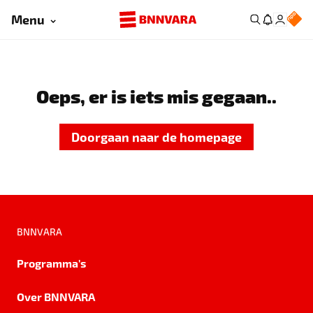
Menu
Oeps, er is iets mis gegaan..
Doorgaan naar de homepage
BNNVARA
Programma's
Over BNNVARA