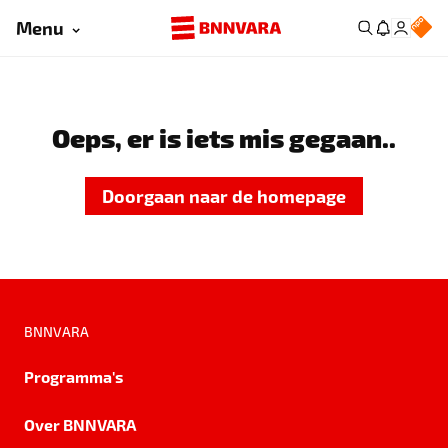
Menu
Oeps, er is iets mis gegaan..
Doorgaan naar de homepage
BNNVARA
Programma's
Over BNNVARA