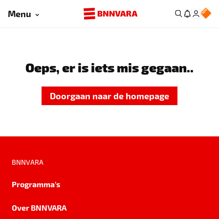
Menu
Oeps, er is iets mis gegaan..
Doorgaan naar de homepage
BNNVARA
Programma's
Over BNNVARA