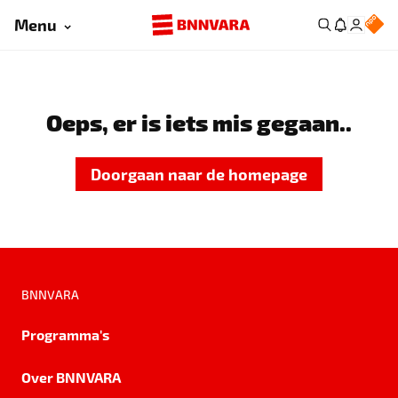
Menu
Oeps, er is iets mis gegaan..
Doorgaan naar de homepage
BNNVARA
Programma's
Over BNNVARA