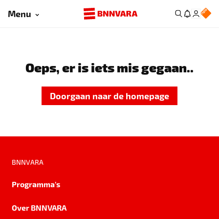
Menu
Oeps, er is iets mis gegaan..
Doorgaan naar de homepage
BNNVARA
Programma's
Over BNNVARA