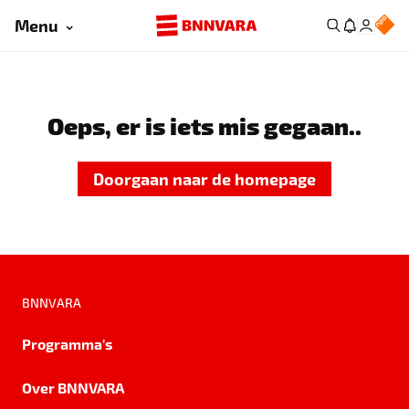
Menu
Oeps, er is iets mis gegaan..
Doorgaan naar de homepage
BNNVARA
Programma's
Over BNNVARA