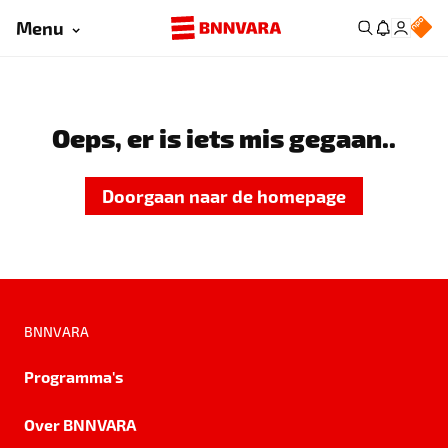
Menu
Oeps, er is iets mis gegaan..
Doorgaan naar de homepage
BNNVARA
Programma's
Over BNNVARA