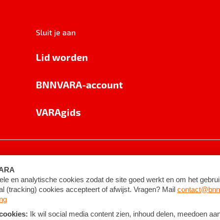
Sluit je aan
Lid worden
BNNVARA-account
VARAgids
voorwaarden
©
2026
BNNVARA