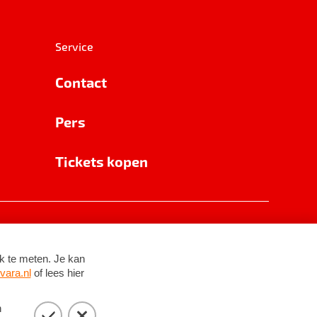
Service
Contact
Pers
Tickets kopen
RSIN 8531 62 402