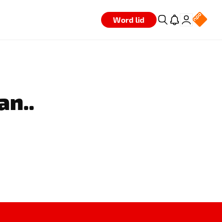
Word lid
an..