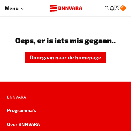
Menu
Oeps, er is iets mis gegaan..
Doorgaan naar de homepage
BNNVARA
Programma's
Over BNNVARA