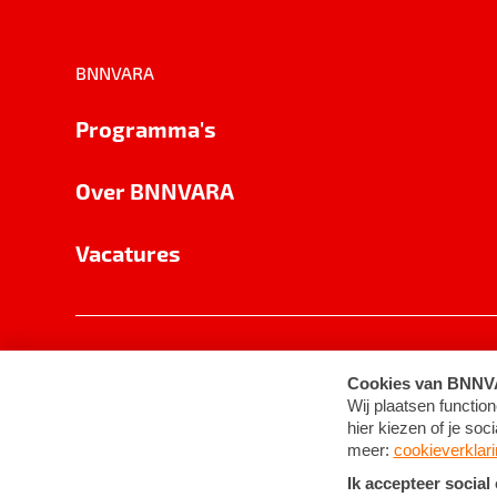
BNNVARA
Programma's
Over BNNVARA
Vacatures
Privacy
Cookie-instellingen
Algemene 