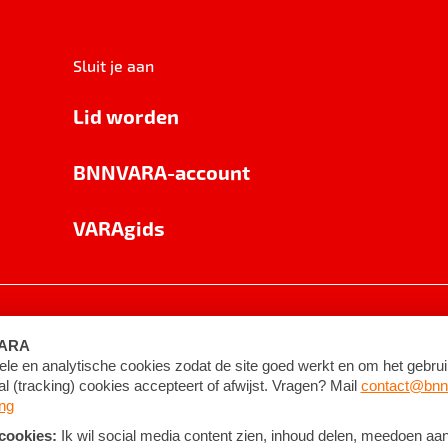
Sluit je aan
Lid worden
BNNVARA-account
VARAgids
voorwaarden
©
2026
BNNVARA