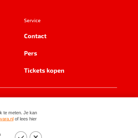
Service
Contact
Pers
Tickets kopen
RSIN 8531 62 402