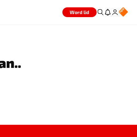
Word lid
an..