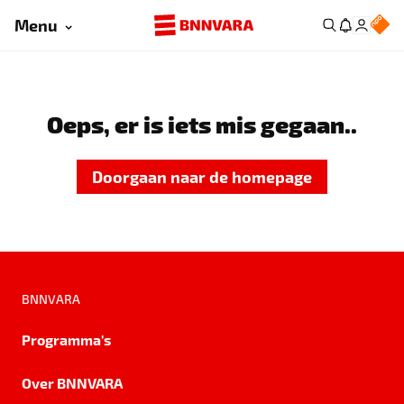
Menu
Oeps, er is iets mis gegaan..
Doorgaan naar de homepage
BNNVARA
Programma's
Over BNNVARA