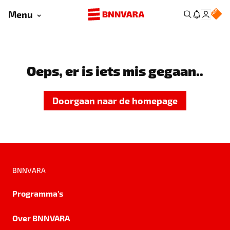
Menu
Oeps, er is iets mis gegaan..
Doorgaan naar de homepage
BNNVARA
Programma's
Over BNNVARA