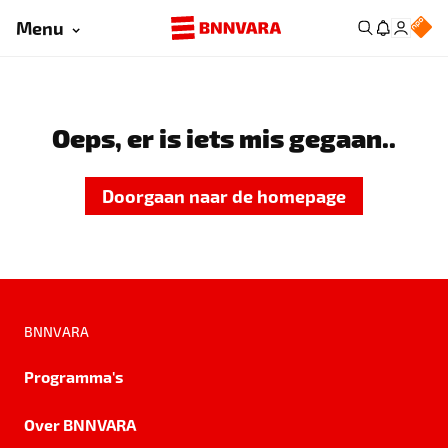
Menu
Oeps, er is iets mis gegaan..
Doorgaan naar de homepage
BNNVARA
Programma's
Over BNNVARA