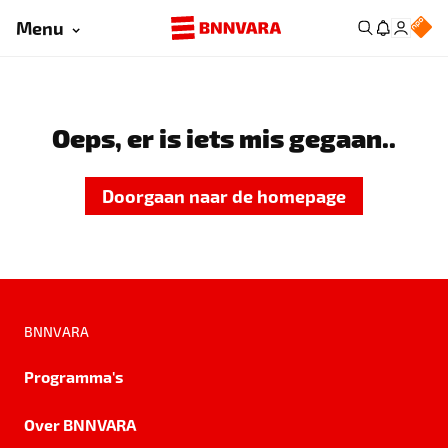
Menu
Oeps, er is iets mis gegaan..
Doorgaan naar de homepage
BNNVARA
Programma's
Over BNNVARA