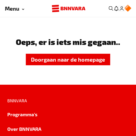
Menu
Oeps, er is iets mis gegaan..
Doorgaan naar de homepage
BNNVARA
Programma's
Over BNNVARA