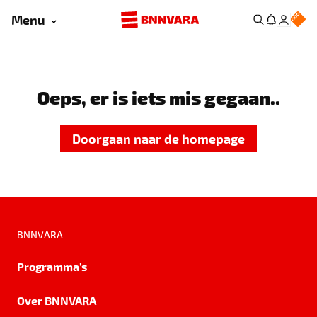
Menu
Oeps, er is iets mis gegaan..
Doorgaan naar de homepage
BNNVARA
Programma's
Over BNNVARA