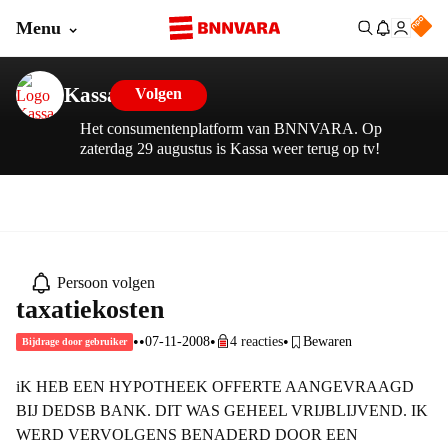
Menu
Kassa
Volgen
Het consumentenplatform van BNNVARA. Op
zaterdag 29 augustus is Kassa weer terug op tv!
Persoon volgen
taxatiekosten
•
•
•
•
07-11-2008
4 reacties
Bewaren
Bijdrage door gebruiker
iK HEB EEN HYPOTHEEK OFFERTE AANGEVRAAGD
BIJ DEDSB BANK. DIT WAS GEHEEL VRIJBLIJVEND. IK
WERD VERVOLGENS BENADERD DOOR EEN