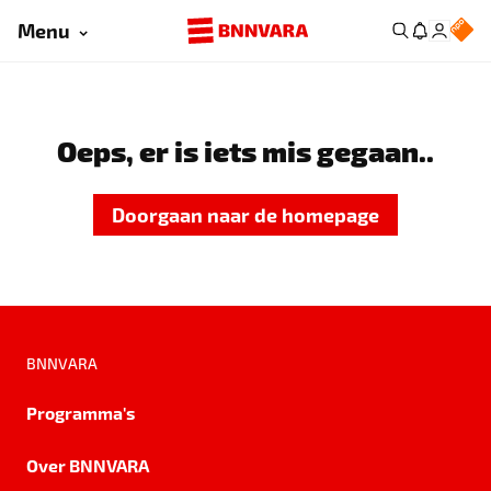
Menu
Oeps, er is iets mis gegaan..
Doorgaan naar de homepage
BNNVARA
Programma's
Over BNNVARA