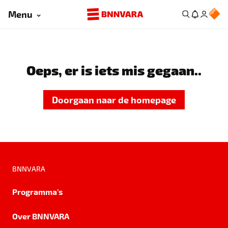
Menu
Oeps, er is iets mis gegaan..
Doorgaan naar de homepage
BNNVARA
Programma's
Over BNNVARA