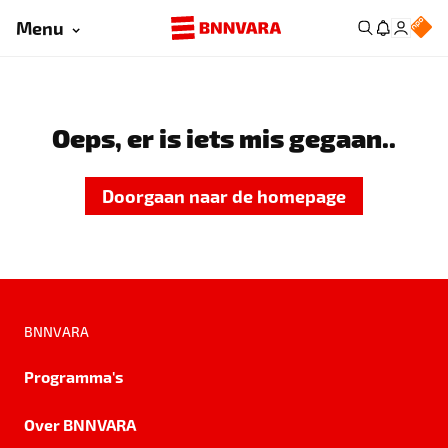
Menu
Oeps, er is iets mis gegaan..
Doorgaan naar de homepage
BNNVARA
Programma's
Over BNNVARA