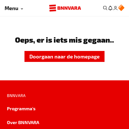
Menu
Oeps, er is iets mis gegaan..
Doorgaan naar de homepage
BNNVARA
Programma's
Over BNNVARA