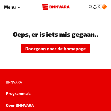
Menu
Oeps, er is iets mis gegaan..
Doorgaan naar de homepage
BNNVARA
Programma's
Over BNNVARA