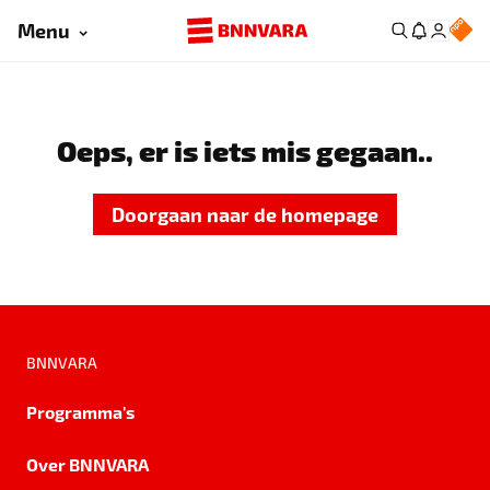
Menu
Oeps, er is iets mis gegaan..
Doorgaan naar de homepage
BNNVARA
Programma's
Over BNNVARA