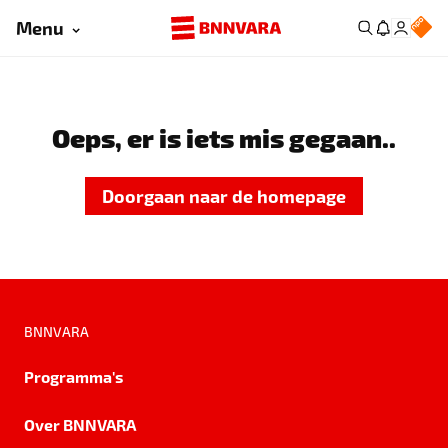
Menu
Oeps, er is iets mis gegaan..
Doorgaan naar de homepage
BNNVARA
Programma's
Over BNNVARA