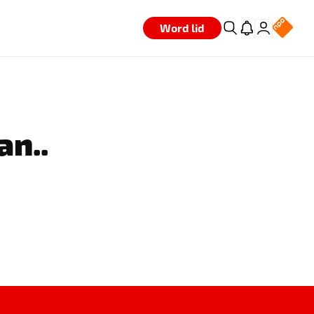
Word lid
an..