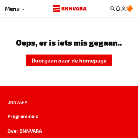
Menu
Oeps, er is iets mis gegaan..
Doorgaan naar de homepage
BNNVARA
Programma's
Over BNNVARA