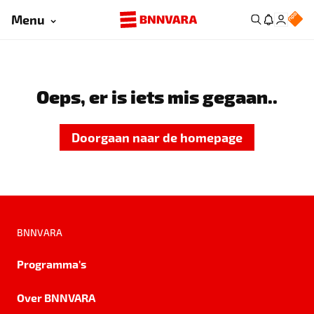
Menu
Oeps, er is iets mis gegaan..
Doorgaan naar de homepage
BNNVARA
Programma's
Over BNNVARA