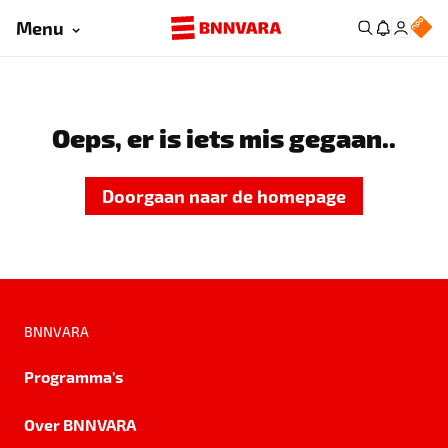
Menu
Oeps, er is iets mis gegaan..
Doorgaan naar de homepage
BNNVARA
Programma's
Over BNNVARA