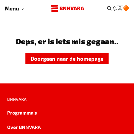
Menu
Oeps, er is iets mis gegaan..
Doorgaan naar de homepage
BNNVARA
Programma's
Over BNNVARA