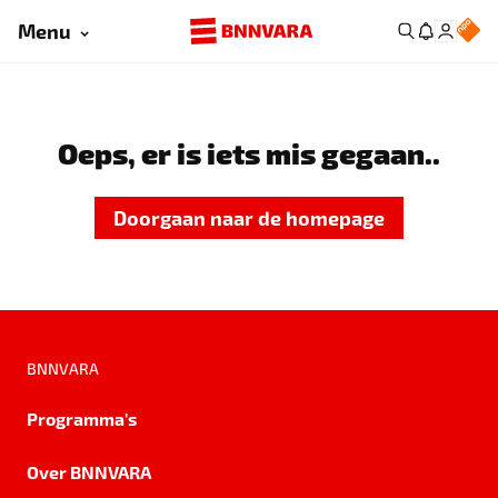
Menu
Oeps, er is iets mis gegaan..
Doorgaan naar de homepage
BNNVARA
Programma's
Over BNNVARA