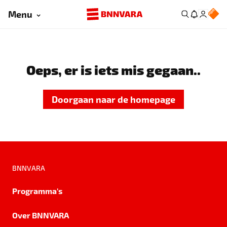
Menu
Oeps, er is iets mis gegaan..
Doorgaan naar de homepage
BNNVARA
Programma's
Over BNNVARA