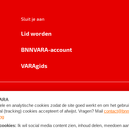
Sluit je aan
Lid worden
BNNVARA-account
VARAgids
voorwaarden
©
2026
BNNVARA