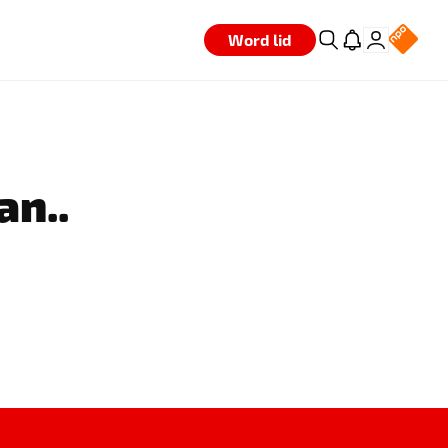
Word lid
an..