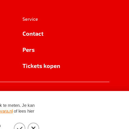
Service
Contact
Pers
Tickets kopen
RSIN 8531 62 402