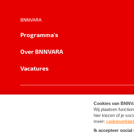
BNNVARA
Programma's
Over BNNVARA
Vacatures
Privacy
Cookie-instellingen
Algemene 