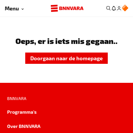
Menu
Oeps, er is iets mis gegaan..
Doorgaan naar de homepage
BNNVARA
Programma's
Over BNNVARA