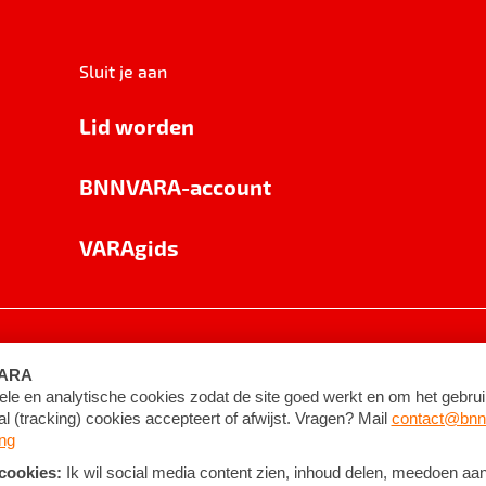
Sluit je aan
Lid worden
BNNVARA-account
VARAgids
voorwaarden
©
2026
BNNVARA