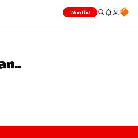
Word lid
an..