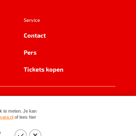
Service
Contact
Pers
Tickets kopen
RSIN 8531 62 402