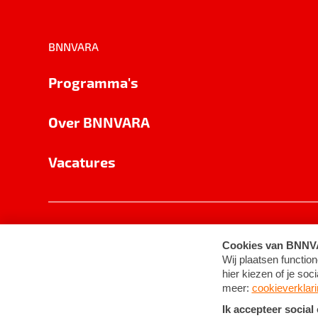
BNNVARA
Programma's
Over BNNVARA
Vacatures
Privacy
Cookie-instellingen
Algemene 