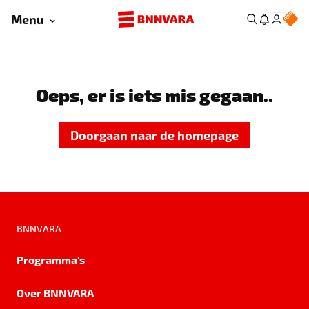
Menu
Oeps, er is iets mis gegaan..
Doorgaan naar de homepage
BNNVARA
Programma's
Over BNNVARA