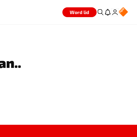
Word lid
an..