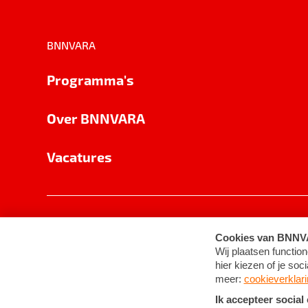
BNNVARA
Programma's
Over BNNVARA
Vacatures
Privacy
Cookie-instellingen
Algemene 