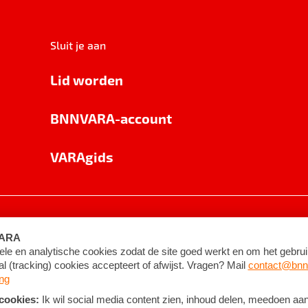
Sluit je aan
Lid worden
BNNVARA-account
VARAgids
voorwaarden
©
2026
BNNVARA