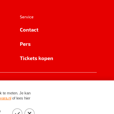
Service
Contact
Pers
Tickets kopen
RSIN 8531 62 402