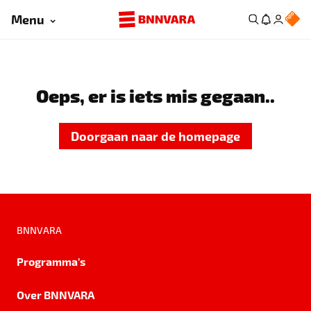
Menu
Oeps, er is iets mis gegaan..
Doorgaan naar de homepage
BNNVARA
Programma's
Over BNNVARA